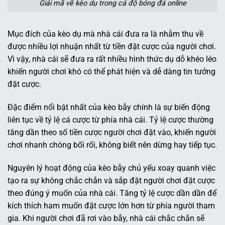
Giải mã về kèo dụ trong cá độ bóng đá online
Mục đích của kèo dụ mà nhà cái đưa ra là nhằm thu về
được nhiều lợi nhuận nhất từ tiền đặt cược của người chơi.
Vì vậy, nhà cái sẽ đưa ra rất nhiều hình thức dụ dỗ khéo léo
khiến người chơi khó có thể phát hiện và dễ dàng tin tưởng
đặt cược.
Đặc điểm nổi bật nhất của kèo bẫy chính là sự biến động
liên tục về tỷ lệ cá cược từ phía nhà cái. Tỷ lệ cược thường
tăng dần theo số tiền cược người chơi đặt vào, khiến người
chơi nhanh chóng bối rối, không biết nên dừng hay tiếp tục.
Nguyên lý hoạt động của kèo bẫy chủ yếu xoay quanh việc
tạo ra sự không chắc chắn và sắp đặt người chơi đặt cược
theo đúng ý muốn của nhà cái. Tăng tỷ lệ cược dần dần để
kích thích ham muốn đặt cược lớn hơn từ phía người tham
gia. Khi người chơi đã rơi vào bẫy, nhà cái chắc chắn sẽ