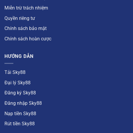
Miễn trừ trách nhiệm
Quyền riêng tư
Chính sách bảo mật
Chính sách hoàn cược
HƯỚNG DẪN
Tải Sky88
Đại lý Sky88
Đăng ký Sky88
Đăng nhập Sky88
Nạp tiền Sky88
Rút tiền Sky88