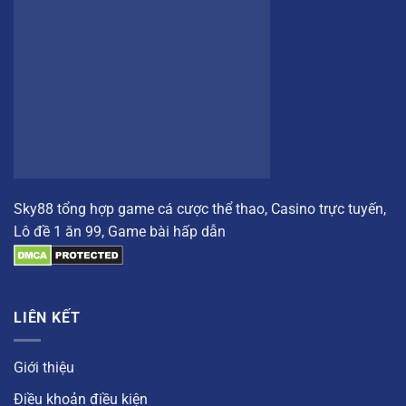
đến
Z
Sky88
tổng hợp game cá cược thể thao, Casino trực tuyến,
Lô đề 1 ăn 99, Game bài hấp dẫn
LIÊN KẾT
Giới thiệu
Điều khoản điều kiện