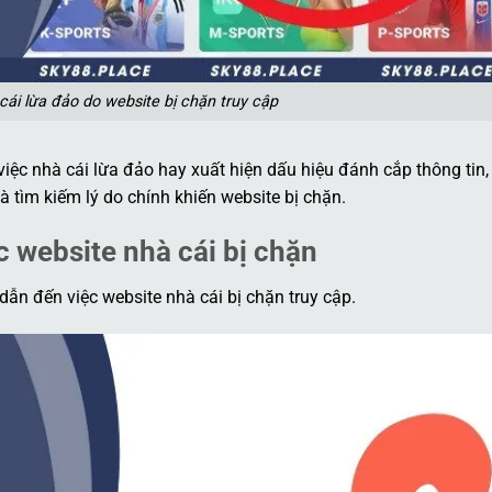
cái lừa đảo do website bị chặn truy cập
 việc nhà cái lừa đảo hay xuất hiện dấu hiệu đánh cắp thông tin,
à tìm kiếm lý do chính khiến website bị chặn.
 website nhà cái bị chặn
ẫn đến việc website nhà cái bị chặn truy cập.