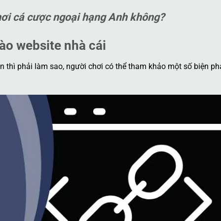
chơi cá cược ngoại hạng Anh không?
vào website nhà cái
ặn thì phải làm sao, người chơi có thể tham khảo một số biện p