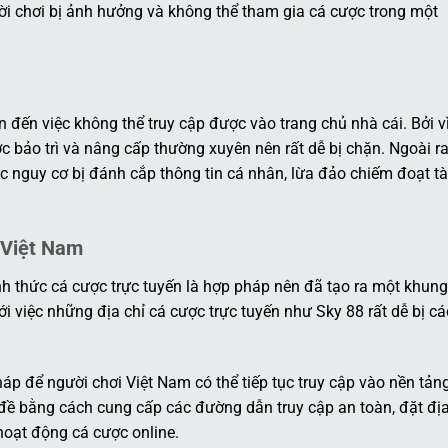
ời chơi bị ảnh hưởng và không thể tham gia cá cược trong một
đến việc không thể truy cập được vào trang chủ nhà cái. Bởi v
bảo trì và nâng cấp thường xuyên nên rất dễ bị chặn. Ngoài ra
c nguy cơ bị đánh cắp thông tin cá nhân, lừa đảo chiếm đoạt tà
i Việt Nam
h thức cá cược trực tuyến là hợp pháp nên đã tạo ra một khung
ới việc những địa chỉ cá cược trực tuyến như Sky 88 rất dễ bị cá
p để người chơi Việt Nam có thể tiếp tục truy cập vào nền tản
đề bằng cách cung cấp các đường dẫn truy cập an toàn, đặt đị
hoạt động cá cược online.