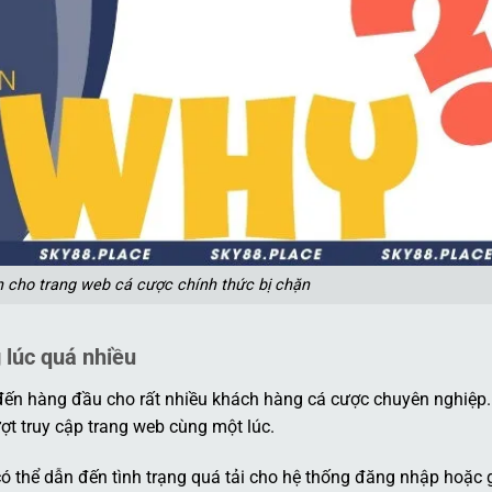
n cho trang web cá cược chính thức bị chặn
 lúc quá nhiều
đến hàng đầu cho rất nhiều khách hàng cá cược chuyên nghiệp.
ượt truy cập trang web cùng một lúc.
 có thể dẫn đến tình trạng quá tải cho hệ thống đăng nhập hoặc 