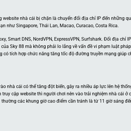
g website nhà cái bị chặn là chuyển đổi địa chỉ IP đến những q
hạn như Singapore, Thái Lan, Macao, Curacao, Costa Rica.
y, Smart DNS, NordVPN, ExpressVPN, Surfshark. Đổi địa chỉ IP
c của Sky 88 mà không phải lo lắng về vấn đề vi phạm luật pháp
g có tích hợp chức năng tăng tốc độ đường truyền mạng giúp 
ào nhà cái có thể tăng đột biến, gây ra nhiều áp lực lên hệ thốn
n truy cập website thì người chơi nên vào trải nghiệm nhà cái ở 
 thường các khung giờ cao điểm cần tránh là từ 11 giờ sáng đế
.