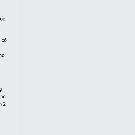
uốc
 có
.
cho
g
các
n 2