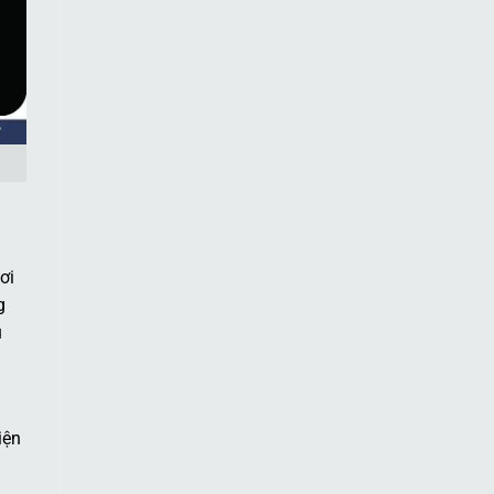
ơi
g
u
iện