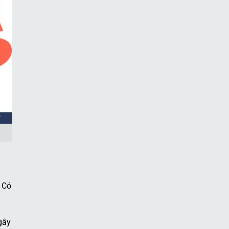
 Có
gây