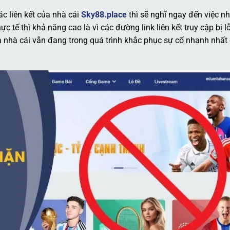
c liên kết của nhà cái
Sky88.place
thì sẽ nghĩ ngay đến việc n
ực tế thì khả năng cao là vì các đường link liên kết truy cập bị lỗ
a nhà cái vẫn đang trong quá trình khắc phục sự cố nhanh nhất