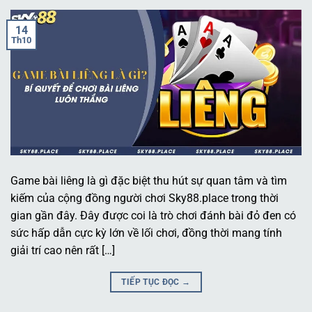
14
Th10
Game bài liêng là gì đặc biệt thu hút sự quan tâm và tìm
kiếm của cộng đồng người chơi Sky88.place trong thời
gian gần đây. Đây được coi là trò chơi đánh bài đỏ đen có
sức hấp dẫn cực kỳ lớn về lối chơi, đồng thời mang tính
giải trí cao nên rất […]
TIẾP TỤC ĐỌC
→