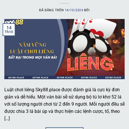
ĐÃ ĐĂNG TRÊN
14/10/2024
BỞI
14
Th10
Luật chơi liêng Sky88.place được đánh giá là cực kỳ đơn
giản và dễ hiểu. Một ván bài sẽ sử dụng bộ tú lơ khơ 52 lá
với số lượng người chơi từ 2 đến 9 người. Mỗi người đều sẽ
được chia 3 lá bài úp và thực hiện các lệnh cược, tố, theo
[…]