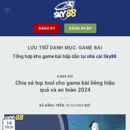
Chuyển
đến
nội
dung
ĐĂNG KÝ
ĐĂNG NHẬP
LƯU TRỮ DANH MỤC:
GAME BÀI
Tổng hợp kho game bài hấp dẫn tại
nhà cái Sky88
.
GAME BÀI
Chia sẻ top tool cho game bài liêng hiệu
quả và an toàn 2024
ĐÃ ĐĂNG TRÊN
14/10/2024
BỞI
14
Th10