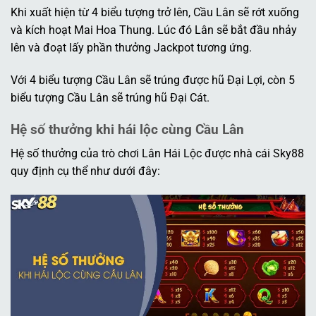
Khi xuất hiện từ 4 biểu tượng trở lên, Cầu Lân sẽ rớt xuống
và kích hoạt Mai Hoa Thung. Lúc đó Lân sẽ bắt đầu nhảy
lên và đoạt lấy phần thưởng Jackpot tương ứng.
Với 4 biểu tượng Cầu Lân sẽ trúng được hũ Đại Lợi, còn 5
biểu tượng Cầu Lân sẽ trúng hũ Đại Cát.
Hệ số thưởng khi hái lộc cùng Cầu Lân
Hệ số thưởng của trò chơi Lân Hái Lộc được nhà cái Sky88
quy định cụ thể như dưới đây: