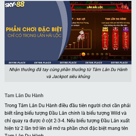
Nhận thưởng đã tay cùng phần thưởng từ Tâm Lân Du Hành
và Jackpot siêu khủng
Tam Lân Du Hành
Trong Tâm Lân Du Hành điều đầu tiên người chơi cần phải
biết rằng biểu tượng Đầu Lân chính là biểu tượng Wild và
chỉ quay ra được ở cột 2-3-4. Nếu biểu tượng Đầu Lân xuất
hiện từ 2 lần trở lên sẽ mở ra phần chơi đặc biệt mang tên
Tam Lân Du Hành.