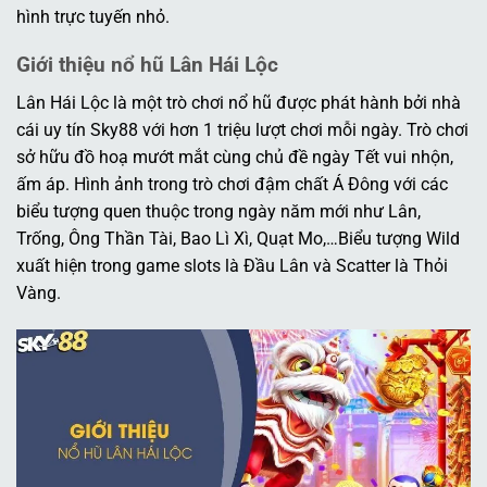
hình trực tuyến nhỏ.
Giới thiệu nổ hũ Lân Hái Lộc
Lân Hái Lộc là một trò chơi nổ hũ được phát hành bởi nhà
cái uy tín Sky88 với hơn 1 triệu lượt chơi mỗi ngày. Trò chơi
sở hữu đồ hoạ mướt mắt cùng chủ đề ngày Tết vui nhộn,
ấm áp.
Hình ảnh trong trò chơi đậm chất Á Đông với các
biểu tượng quen thuộc trong ngày năm mới như Lân,
Trống, Ông Thần Tài, Bao Lì Xì, Quạt Mo,…Biểu tượng Wild
xuất hiện trong game slots là Đầu Lân và Scatter là Thỏi
Vàng.