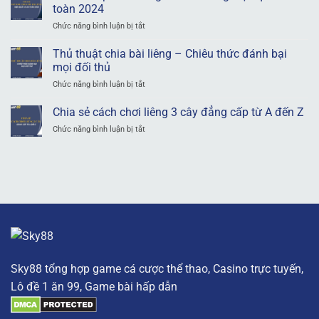
người
cá
toàn 2024
chơi
cược
Chức năng bình luận bị tắt
ở
chọn
ngoại
Chia
nhà
hạng
sẻ
Thủ thuật chia bài liêng – Chiêu thức đánh bại
cái
Anh
top
Sky88
mọi đối thủ
không?
tool
làm
Chức năng bình luận bị tắt
ở
cho
điểm
Thủ
game
đến
thuật
Chia sẻ cách chơi liêng 3 cây đẳng cấp từ A đến Z
bài
cá
chia
liêng
cược
Chức năng bình luận bị tắt
ở
bài
hiệu
Chia
liêng
quả
sẻ
–
và
cách
Chiêu
an
chơi
thức
toàn
liêng
đánh
2024
3
bại
cây
mọi
đẳng
đối
cấp
thủ
từ
A
Sky88
tổng hợp game cá cược thể thao, Casino trực tuyến,
đến
Lô đề 1 ăn 99, Game bài hấp dẫn
Z