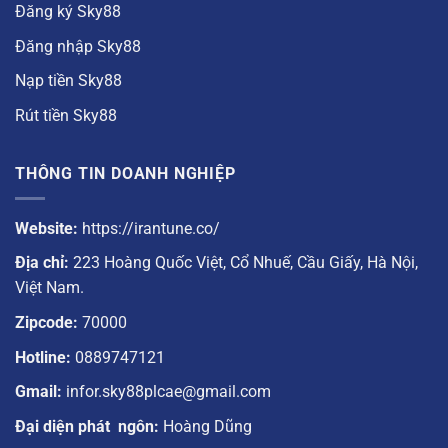
Đăng ký Sky88
Đăng nhập Sky88
Nạp tiền Sky88
Rút tiền Sky88
THÔNG TIN DOANH NGHIỆP
Website:
https://irantune.co/
Địa chỉ:
223 Hoàng Quốc Việt, Cổ Nhuế, Cầu Giấy, Hà Nội,
Việt Nam.
Zipcode:
70000
Hotline:
0889747121
Gmail:
infor.sky88plcae@gmail.com
Đại diện phát ngôn:
Hoàng Dũng