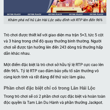
Khám phá nổ hũ Lân Hái Lộc siêu đỉnh với RTP lên đến 96%
Trò chơi được thiết kế với giao diện ma trận 5×3, tức 5 cột
và 3 hàng trong chế độ quay thưởng bình thường. Người
chơi sẽ được tận hưởng lên đến 243 dòng trả thưởng hấp
dẫn khác nhau.
Một điểm đặc biệt là trò chơi sở hữu tỷ lệ RTP cực cao lên
đến 96%. Tỷ lệ RTP cao đảm bảo yếu tố săn thưởng vô
cùng kịch tính và rất đáng để thử sức làm giàu.
Phần chơi đặc biệt chỉ có trong Lân Hái Lộc
Trong trò chơi sẽ có 2 phần chơi cực đặc biệt và hoàn toàn
độc quyền là Tam Lân Du Hành và phần thưởng Jackpot.