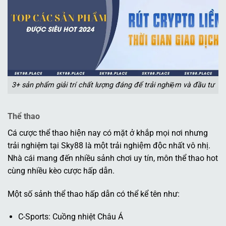
3+ sản phẩm giải trí chất lượng đáng để trải nghiệm và đầu tư
Thể thao
Cá cược thể thao hiện nay có mặt ở khắp mọi nơi nhưng
trải nghiệm tại Sky88 là một trải nghiệm độc nhất vô nhị.
Nhà cái mang đến nhiều sảnh chơi uy tín, môn thể thao hot
cùng nhiều kèo cược hấp dẫn.
Một số sảnh thể thao hấp dẫn có thể kể tên như:
C-Sports: Cuồng nhiệt Châu Á