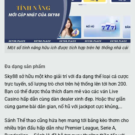
Một số tính năng hữu ích được tích hợp trên hệ thống nhà cái
Đa dạng sản phẩm
Sky88 sở hữu một kho giải trí với đa dạng thể loại cá cược
trực tuyến, số lượng trò chơi trên hệ thống lên tới hơn 200.
Bạn có thể được thỏa thích đam mê vào các ván Live
Casino hấp dẫn cùng dàn dealer xinh đẹp. Hoặc thư giãn
cùng game bài dân gian, nổ hũ với jackpot cực khủng,…
Sảnh Thể thao cũng hứa hẹn mang tới bảng kèo thơm cho
nhiều trận đấu hấp dẫn như Premier League, Serie A,