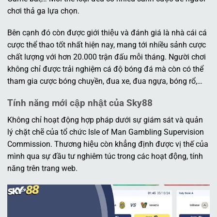
chơi thả ga lựa chọn.
Bên cạnh đó còn được giới thiệu và đánh giá là nhà cái cá
cược thể thao tốt nhất hiện nay, mang tới nhiều sảnh cược
chất lượng với hơn 20.000 trận đấu mỗi tháng. Người chơi
không chỉ được trải nghiệm cá độ bóng đá mà còn có thể
tham gia cược bóng chuyền, đua xe, đua ngựa, bóng rổ,…
Tính năng mới cập nhật của Sky88
Không chỉ hoạt động hợp pháp dưới sự giám sát và quản
lý chặt chẽ của tổ chức Isle of Man Gambling Supervision
Commission. Thương hiệu còn khẳng định được vị thế của
mình qua sự đầu tư nghiêm túc trong các hoạt động, tính
năng trên trang web.